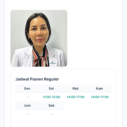
Jadwal Pasien Reguler
Sen
Sel
Rab
Kam
–
11:00-13:00
14:00-17:00
14:00-17:00
Jum
Sab
–
–