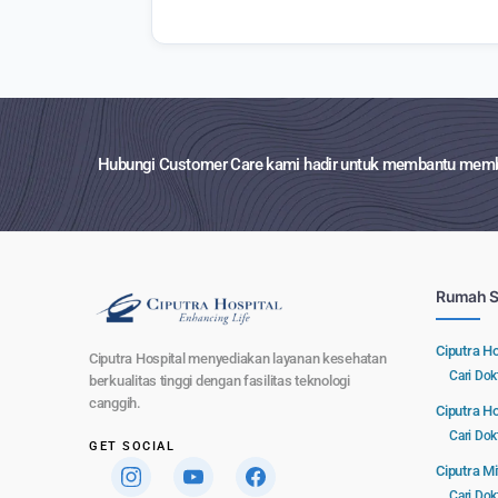
Hubungi Customer Care kami hadir untuk membantu membu
Rumah S
Ciputra H
Ciputra Hospital menyediakan layanan kesehatan
Cari Dok
berkualitas tinggi dengan fasilitas teknologi
canggih.
Ciputra Ho
Cari Dok
GET SOCIAL
Ciputra M
Cari Dok