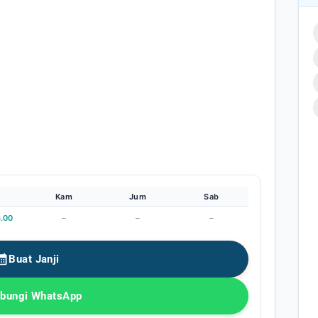
Kam
Jum
Sab
6.00
–
–
–