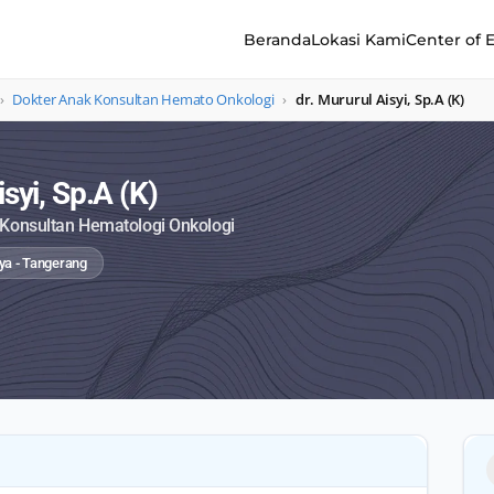
Beranda
Lokasi Kami
Center of 
›
Dokter Anak Konsultan Hemato Onkologi
›
dr. Mururul Aisyi, Sp.A (K)
isyi, Sp.A (K)
 Konsultan Hematologi Onkologi
aya - Tangerang