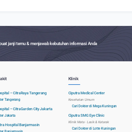
at janji temu & menjawab kebutuhan informasi Anda
akit
Klinik
ospital – CitraRaya Tangerang
Ciputra Medical Center
ter Tangerang
Kesehatan Umum
Cari Dokter di Mega Kuningan
spital – CitraGarden City Jakarta
Ciputra SMG Eye Clinic
ter Jakarta
Klinik Mata · Lasik & Katarak
itra Hospital Banjarmasin
Cari Dokter di Lotte Kuningan
ter Banjarmasin